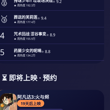
🥈
排球少年!! 垃圾场决战
⭐ 9.2
🔥 周热度 192.3万
🥉
葬送的芙莉莲
⭐ 9.4
🔥 周热度 177.4万
4
咒术回战 涩谷事变
⭐ 8.9
🔥 周热度 155.9万
5
药屋少女的呢喃
⭐ 8.8
🔥 周热度 134.2万
⏳ 即将上映 · 预约
阿凡达3:火与烬
19天后上映