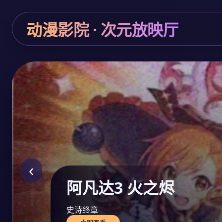
动漫影院 · 次元放映厅
‹
阿凡达3 火之烬
史诗终章