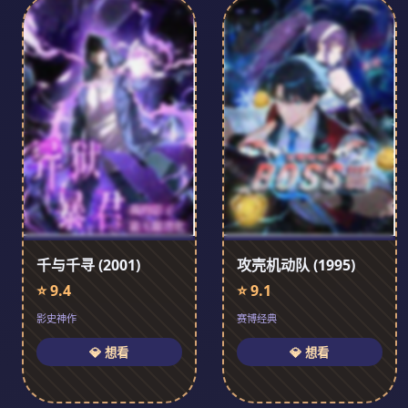
千与千寻 (2001)
攻壳机动队 (1995)
⭐ 9.4
⭐ 9.1
影史神作
赛博经典
💎 想看
💎 想看