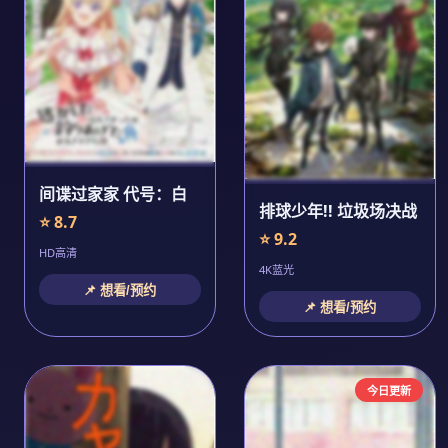
间谍过家家 代号：白
排球少年!! 垃圾场决战
⭐ 8.7
⭐ 9.2
HD高清
4K蓝光
📌 想看/预约
📌 想看/预约
今日更新