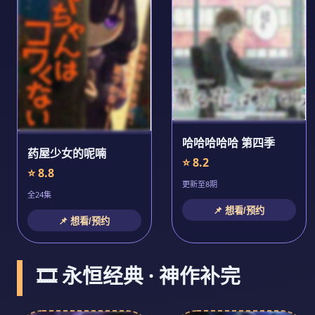
哈哈哈哈哈 第四季
药屋少女的呢喃
⭐ 8.2
⭐ 8.8
更新至8期
全24集
📌 想看/预约
📌 想看/预约
🎞️ 永恒经典 · 神作补完