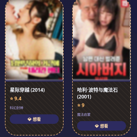
星际穿越 (2014)
哈利·波特与魔法石
(2001)
⭐ 9.4
⭐ 9
科幻封神
魔法启蒙
💎 想看
💎 想看