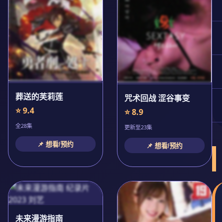
葬送的芙莉莲
咒术回战 涩谷事变
⭐ 9.4
⭐ 8.9
全28集
更新至23集
📌 想看/预约
📌 想看/预约
未来漫游指南